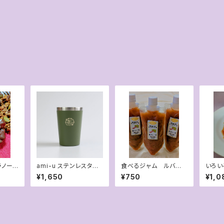
ami-u ステンレスタン
食べるジャム ルバー
いろい
＆チョ
ブラー
ブ（赤）
マトソ
¥1,650
¥750
¥1,0
り)
ージョ