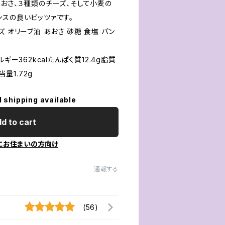
おさ、３種類のチーズ、そして小麦の
ンスの良いピッツァです。
 オリーブ油 あおさ 砂糖 食塩 パン
ギー362kcalたんぱく質12.4g脂質
当量1.72g
l shipping available
d to cart
にお住まいの方向け
通報する
(56)