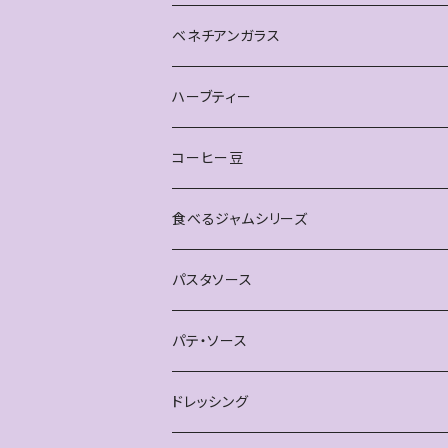
ベネチアンガラス
ピアス
ハーブティー
雑貨
お得なセット
コーヒー豆
ティースプーン
単品
食べるジャムシリーズ
ブレスレット
パスタソース
パテ・ソース
ドレッシング