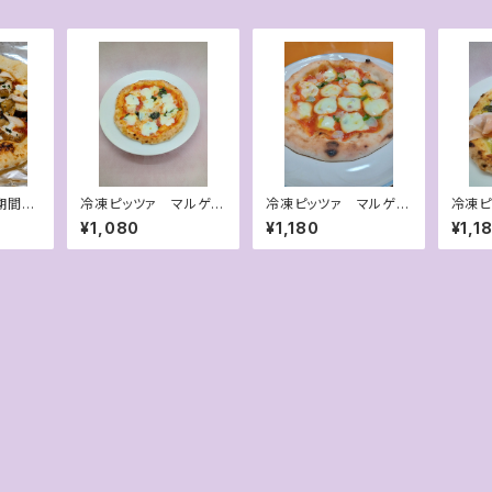
期間限
冷凍ピッツァ マルゲリ
冷凍ピッツァ マルゲリ
冷凍ピ
クチキ
ータ
ータ・アフミカータ
ジェノ
¥1,080
¥1,180
¥1,1
のトマト