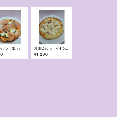
ッツァ 生ハムと
冷凍ピッツァ ４種のチ
ベーゼ
ーズピッツァ (ハチミ
80
¥1,200
ツ付)