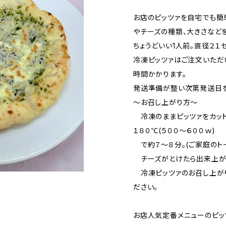
お店のピッツァを自宅でも簡
やチーズの種類、大きさなど
ちょうどいい1人前。直径２１
冷凍ピッツァはご注文いただ
時間かかります。
発送準備が整い次第発送日を
～お召し上がり方～
冷凍のままピッツァをカット
１８０℃(５００～６００ｗ)
で約７～８分。(ご家庭のト
チーズがとけたら出来上が
冷凍ピッツァのお召し上が
ださい。
お店人気定番メニューのピッ