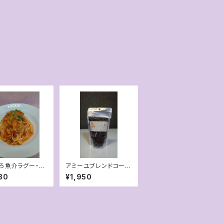
ろ魚介ラグー・ト
アミーユブレンドコーヒ
ース
ー（豆）３個入
80
¥1,950