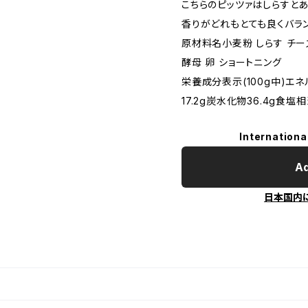
こちらのピッツァはしらすとあ
香りがどれもとても良くバラ
原材料名小麦粉 しらす チーズ
酵母 卵 ショートニング
栄養成分表示(100g中)エネル
17.2g炭水化物36.4g食塩相
Internationa
Ad
日本国内