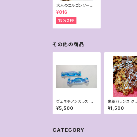
大人のゴルゴンゾーラ
チーズケーキ （２カッ
¥816
ト）
15%OFF
その他の商品
ヴェネチアンガラス 箸
栄養バランス グラノーラ
置き(棒ガラス)
クッキー 【ナッツ
¥5,500
¥1,500
コ】 (６枚入
バレンタインバ
ン
CATEGORY