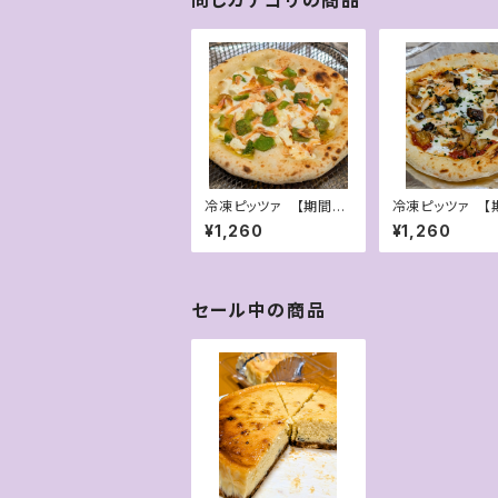
冷凍ピッツァ 【期間限
冷凍ピッツァ 【
定】桜エビとアボカドの
定】自家製スモー
¥1,260
¥1,260
チーズピッツァ
ンと黒あわび茸
ソースピッツァ
セール中の商品