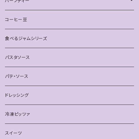
ピアス
ハーブティー
雑貨
お得なセット
コーヒー豆
ティースプーン
単品
食べるジャムシリーズ
ブレスレット
パスタソース
パテ・ソース
ドレッシング
冷凍ピッツァ
スイーツ