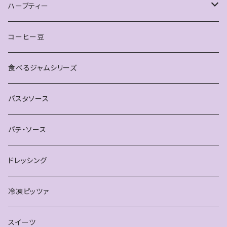
ピアス
ハーブティー
雑貨
お得なセット
コーヒー豆
ティースプーン
単品
食べるジャムシリーズ
ブレスレット
パスタソース
パテ・ソース
ドレッシング
冷凍ピッツァ
スイーツ