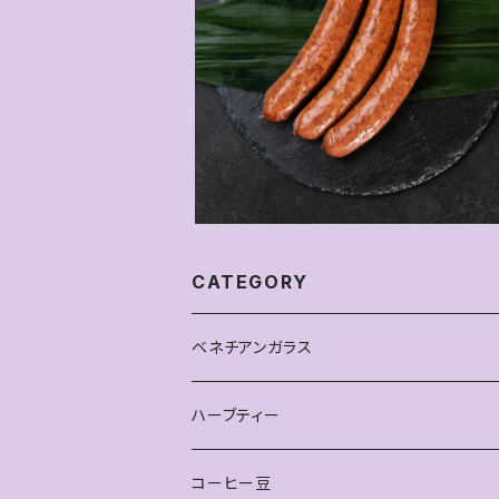
峯村牛 黒毛和牛100%フランク
¥972
CATEGORY
ベネチアンガラス
ピアス
ハーブティー
雑貨
お得なセット
コーヒー豆