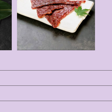
峯村牛 信州プレミアム牛ビーフジャーキー
¥972