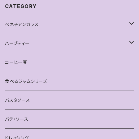
CATEGORY
ベネチアンガラス
ピアス
ハーブティー
雑貨
お得なセット
コーヒー豆
ティースプーン
単品
食べるジャムシリーズ
ブレスレット
パスタソース
パテ・ソース
ドレッシング