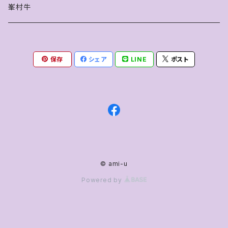
峯村牛
保存
シェア
LINE
ポスト
© ami-u
Powered by