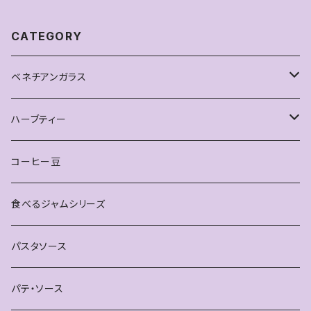
CATEGORY
ベネチアンガラス
ピアス
ハーブティー
雑貨
お得なセット
コーヒー豆
ティースプーン
単品
食べるジャムシリーズ
ブレスレット
パスタソース
パテ・ソース