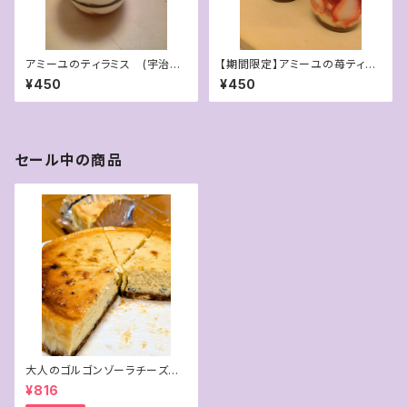
アミーユのティラミス (宇治抹
【期間限定】アミーユの苺ティラ
茶とほうじ茶)
ミス
¥450
¥450
セール中の商品
大人のゴルゴンゾーラチーズケ
ーキ （２カット）
¥816