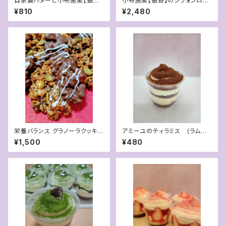
自家製バターと小布施栗【銀寄】
小布施栗【銀寄】のシフォンロー
のマロンバター
ルケーキ
¥810
¥2,480
栄養バランス グラノーラクッキー
アミーユのティラミス (ラム酒
【ナッツ＆チョコ】 (６枚入
とエスプレッソ)
¥1,500
¥480
り) バレンタインバージョン