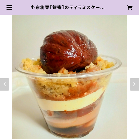
小布施栗【銀寄】のティラミスケーキ |
ami-u