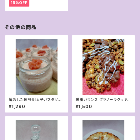
15%OFF
その他の商品
燻製した博多明太子パスタソー
栄養バランス グラノーラクッキー
ス
【ナッツ＆チョコ】 (６枚入
¥1,290
¥1,500
り) バレンタインバージョン