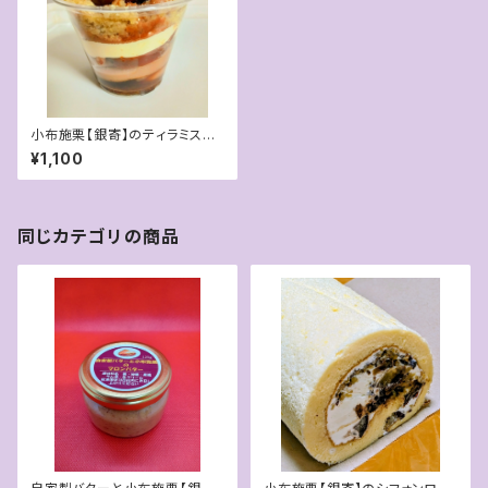
小布施栗【銀寄】のティラミスケ
ーキ
¥1,100
同じカテゴリの商品