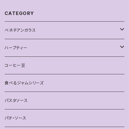
CATEGORY
ベネチアンガラス
ピアス
ハーブティー
雑貨
お得なセット
コーヒー豆
ティースプーン
単品
食べるジャムシリーズ
ブレスレット
パスタソース
パテ・ソース