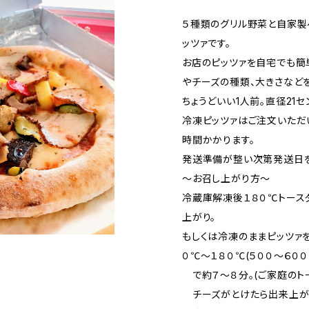
５種類のグリル野菜と自家製
ッツァです。
お店のピッツァを自宅でも簡
やチーズの種類、大きさなど
ちょうどいい1人前。直径21セ
冷凍ピッツァはご注文いただ
時間かかります。
発送準備が整い次第発送日を
～お召し上がり方～
冷蔵庫解凍後１８０℃トース
上がり。
もしくは冷凍のままピッツァ
０℃～１８０℃(５００～６０
で約７～８分。(ご家庭のト
チーズがとけたら出来上が