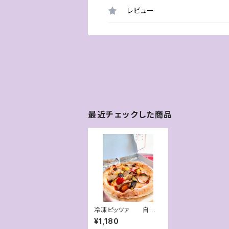
レビュー
最近チェックした商品
冷凍ピッツァ 自家
製ベーコンとグリル野
¥1,180
菜のピッツァ