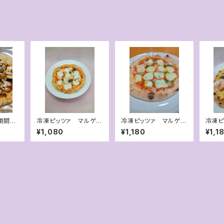
期間限
冷凍ピッツァ マルゲリ
冷凍ピッツァ マルゲリ
冷凍ピ
クチキ
ータ
ータ・アフミカータ
ジェノ
¥1,080
¥1,180
¥1,1
のトマト