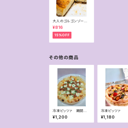
大人のゴルゴンゾーラ
チーズケーキ （２カッ
¥816
ト）
15%OFF
その他の商品
冷凍ピッツァ 期間限
冷凍ピッツァ 
定 和牛の ピッツァ・ボ
製ベーコンとグ
¥1,200
¥1,180
ロネーゼ
菜のピッツァ