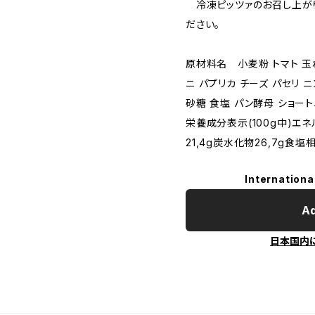
冷凍ピッツァのお召し上が
ださい。
原材料名 小麦粉 トマト 玉
ニ パプリカ チーズ パセリ 
砂糖 食塩 パン酵母 ショー
栄養成分表示(100g中)エネル
21,4g炭水化物26,7g食塩相
Internationa
Ad
日本国内