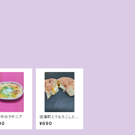
牛のラザニア
信濃町とうもろこしとゴ
ルゴンゾーラチーズのカ
90
¥690
ルツォーネ