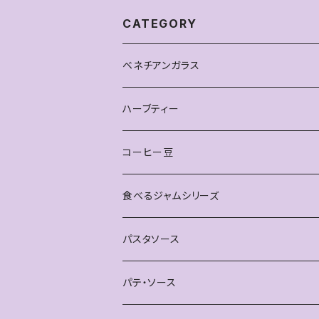
CATEGORY
ベネチアンガラス
ピアス
ハーブティー
雑貨
お得なセット
コーヒー豆
ティースプーン
単品
食べるジャムシリーズ
ブレスレット
パスタソース
パテ・ソース