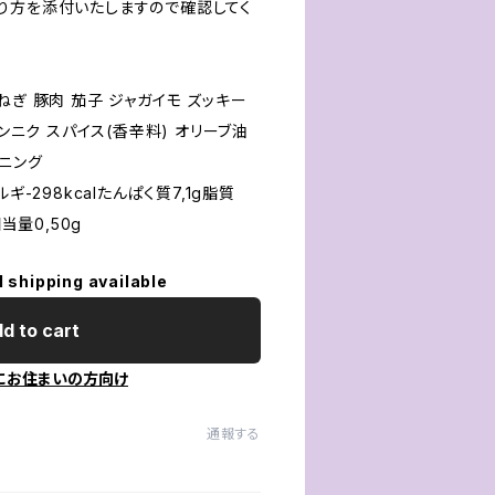
り方を添付いたしますので確認してく
ねぎ 豚肉 茄子 ジャガイモ ズッキー
ニンニク スパイス(香辛料) オリーブ油
トニング
ギ-298kcalたんぱく質7,1g脂質
当量0,50g
l shipping available
d to cart
にお住まいの方向け
通報する