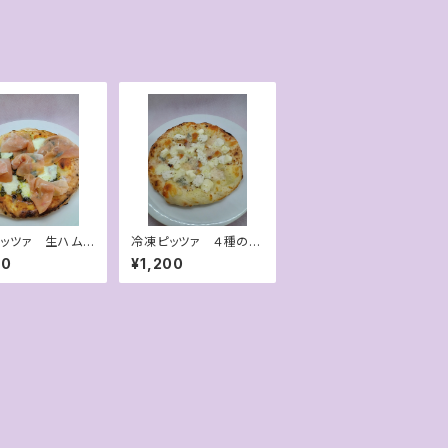
ッツァ 生ハムと
冷凍ピッツァ ４種のチ
ベーゼ
ーズピッツァ (ハチミ
80
¥1,200
ツ付)